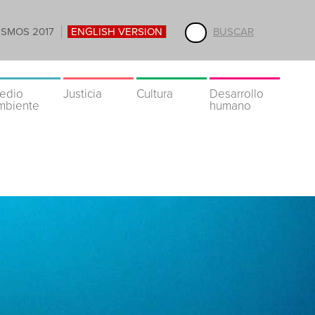
ISMOS 2017
ENGLISH VERSION
BUSCAR
edio
Justicia
Cultura
Desarrollo
mbiente
humano