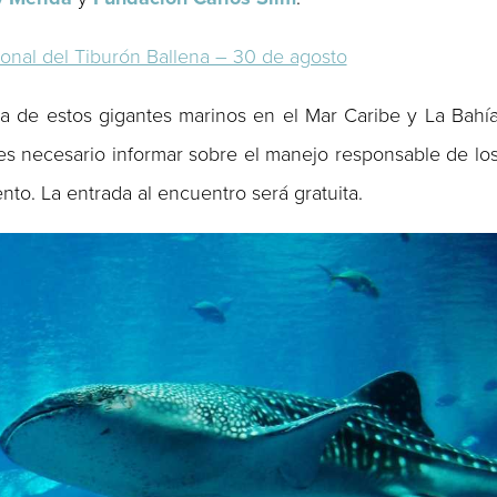
onal del Tiburón Ballena – 30 de agosto
a de estos gigantes marinos en el Mar Caribe y La Bahí
s necesario informar sobre el manejo responsable de lo
nto. La entrada al encuentro será gratuita.