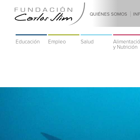
QUIÉNES SOMOS
IN
Educación
Empleo
Salud
Alimentaci
y Nutrición