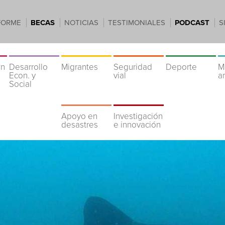
FORME
BECAS
NOTICIAS
TESTIMONIALES
PODCAST
S
ón
Desarrollo
Migrantes
Seguridad
Deporte
M
Econ. y
vial
a
Social
Apoyo en
Investigación
desastres
e innovación