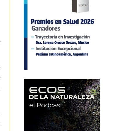
o
e
o
,
s
e