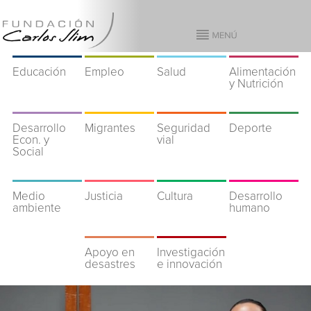
Educación
Empleo
Salud
Alimentación
y Nutrición
Desarrollo
Migrantes
Seguridad
Deporte
Econ. y
vial
Social
Medio
Justicia
Cultura
Desarrollo
ambiente
humano
Apoyo en
Investigación
desastres
e innovación