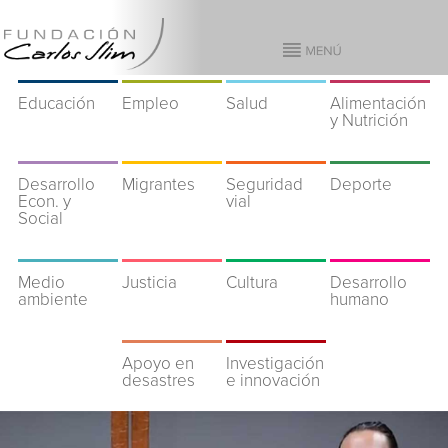
Educación
Empleo
Salud
Alimentación
y Nutrición
Desarrollo
Migrantes
Seguridad
Deporte
Econ. y
vial
Social
Medio
Justicia
Cultura
Desarrollo
ambiente
humano
Apoyo en
Investigación
desastres
e innovación