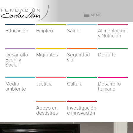
Educación
Empleo
Salud
Alimentación
y Nutrición
Desarrollo
Migrantes
Seguridad
Deporte
Econ. y
vial
Social
Medio
Justicia
Cultura
Desarrollo
ambiente
humano
Apoyo en
Investigación
desastres
e innovación