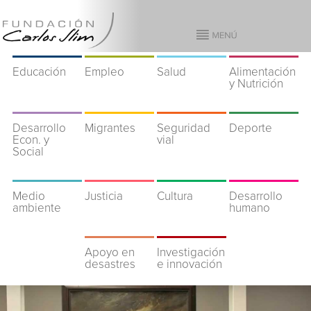
Educación
Empleo
Salud
Alimentación
y Nutrición
Desarrollo
Migrantes
Seguridad
Deporte
Econ. y
vial
Social
Medio
Justicia
Cultura
Desarrollo
ambiente
humano
Apoyo en
Investigación
desastres
e innovación