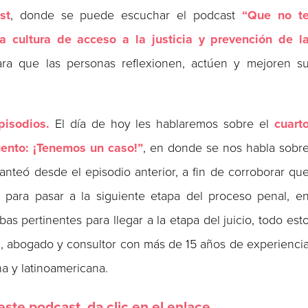
st
, donde se puede escuchar el podcast
“Que no t
a cultura de acceso a la justicia y prevención de l
ra que las personas reflexionen, actúen y mejoren s
episodios.
El día de hoy les hablaremos sobre el
cuart
uento: ¡Tenemos un caso!”
, en donde se nos habla sobr
nteó desde el episodio anterior, a fin de corroborar qu
, para pasar a la siguiente etapa del proceso penal, e
as pertinentes para llegar a la etapa del juicio, todo est
s
, abogado y consultor con más de 15 años de experienci
a y latinoamericana.
ste podcast, da clic en el enlace