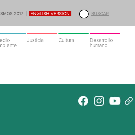
ISMOS 2017
ENGLISH VERSION
BUSCAR
edio
Justicia
Cultura
Desarrollo
mbiente
humano