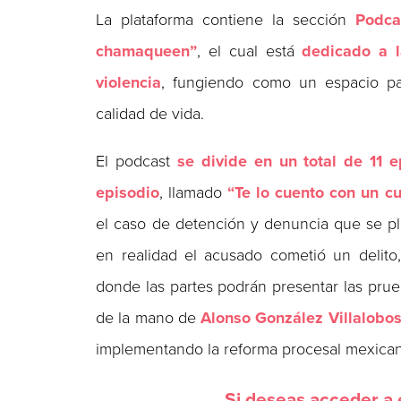
La plataforma contiene la sección
Podca
chamaqueen”
, el cual está
dedicado a l
violencia
, fungiendo como un espacio pa
calidad de vida.
El podcast
se divide en un total de 11 
episodio
, llamado
“Te lo cuento con un c
el caso de detención y denuncia que se pla
en realidad el acusado cometió un delito
donde las partes podrán presentar las prueb
de la mano de
Alonso González Villalobo
implementando la reforma procesal mexican
Si deseas acceder a e