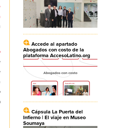
e
a
u
Accede al apartado
Abogados con costo de la
o
plataforma AccesoLatino.org
e
e
n
o
a
Cápsula La Puerta del
Infierno | El viaje en Museo
Soumaya