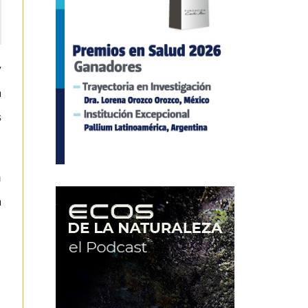
y
a
s
n
a