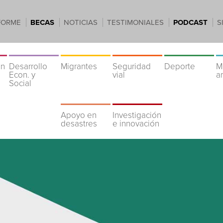
FORME
BECAS
NOTICIAS
TESTIMONIALES
PODCAST
S
ón
Desarrollo
Migrantes
Seguridad
Deporte
M
Econ. y
vial
a
Social
Apoyo en
Investigación
desastres
e innovación