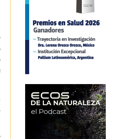
y
e
e
l
.
,
e