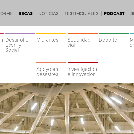
FORME
BECAS
NOTICIAS
TESTIMONIALES
PODCAST
S
ón
Desarrollo
Migrantes
Seguridad
Deporte
M
Econ. y
vial
a
Social
Apoyo en
Investigación
desastres
e innovación