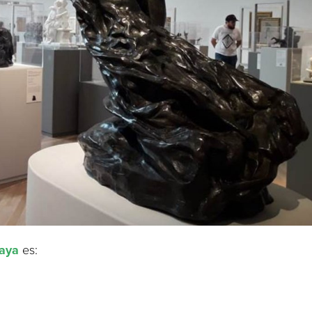
aya
es: