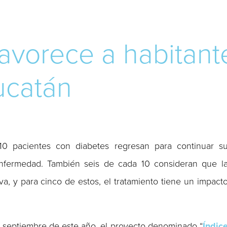
avorece a habitant
ucatán
10 pacientes con diabetes regresan para continuar s
enfermedad. También seis de cada 10 consideran que l
a, y para cinco de estos, el tratamiento tiene un impact
e septiembre de este año, el proyecto denominado “
Índic