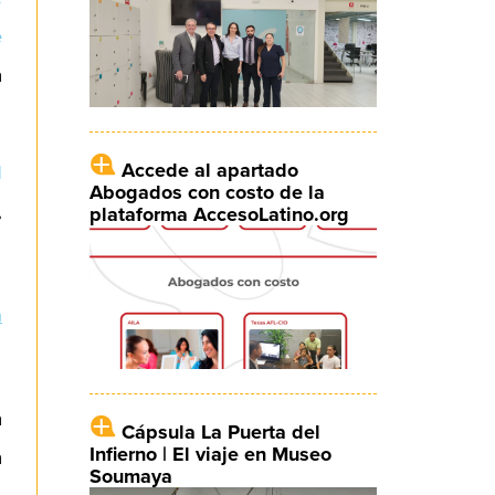
e
a
Accede al apartado
l
Abogados con costo de la
,
plataforma AccesoLatino.org
a
a
Cápsula La Puerta del
Infierno | El viaje en Museo
a
Soumaya