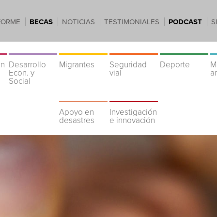
FORME
BECAS
NOTICIAS
TESTIMONIALES
PODCAST
S
ón
Desarrollo
Migrantes
Seguridad
Deporte
M
Econ. y
vial
a
Social
Apoyo en
Investigación
desastres
e innovación