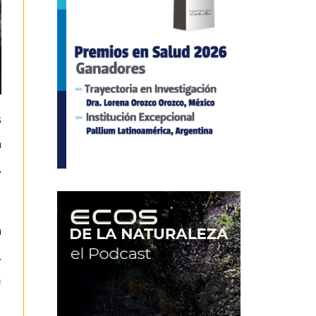
s
a
A
a
,
n