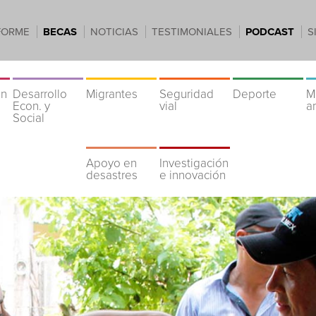
FORME
BECAS
NOTICIAS
TESTIMONIALES
PODCAST
S
ón
Desarrollo
Migrantes
Seguridad
Deporte
M
Econ. y
vial
a
Social
Apoyo en
Investigación
desastres
e innovación