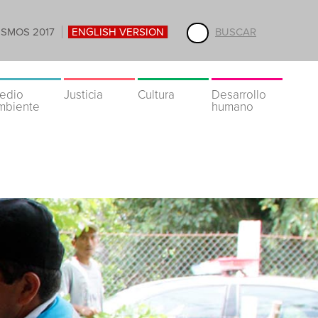
ISMOS 2017
ENGLISH VERSION
BUSCAR
edio
Justicia
Cultura
Desarrollo
mbiente
humano