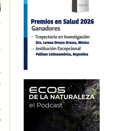
,
,
y
s
e
a