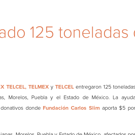
ado 125 toneladas
MEX TELCEL, TELMEX
y
TELCEL
entregaron 125 tonelada
as, Morelos, Puebla y el Estado de México. La ayud
 donativos donde
Fundación Carlos Slim
aporta $5 po
iapas, Morelos, Puebla y Estado de México, afectados po