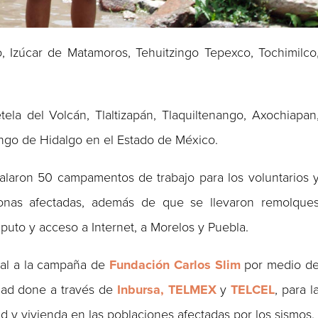
o, Izúcar de Matamoros, Tehuitzingo Tepexco, Tochimilco
tela del Volcán, Tlaltizapán, Tlaquiltenango, Axochiapan
ngo de Hidalgo en el Estado de México.
alaron 50 campamentos de trabajo para los voluntarios 
onas afectadas, además de que se llevaron remolque
uto y acceso a Internet, a Morelos y Puebla.
nal a la campaña de
Fundación Carlos Slim
por medio d
dad done a través de
Inbursa, TELMEX
y
TELCEL
, para l
d y vivienda en las poblaciones afectadas por los sismos.