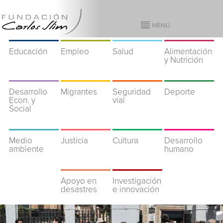
Educación
Empleo
Salud
Alimentación
y Nutrición
Desarrollo
Migrantes
Seguridad
Deporte
Econ. y
vial
Social
Medio
Justicia
Cultura
Desarrollo
ambiente
humano
Apoyo en
Investigación
desastres
e innovación