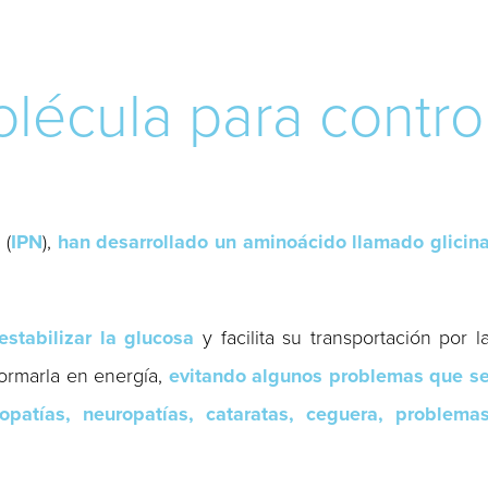
lécula para control
 (
IPN
),
han desarrollado un aminoácido llamado glicin
estabilizar la glucosa
y facilita su transportación por l
sformarla en energía,
evitando algunos problemas que s
opatías, neuropatías, cataratas, ceguera, problema