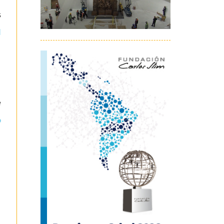
s
l
e
o