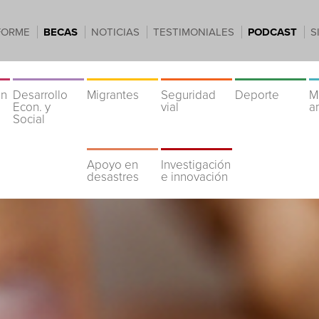
FORME
BECAS
NOTICIAS
TESTIMONIALES
PODCAST
S
ón
Desarrollo
Migrantes
Seguridad
Deporte
M
Econ. y
vial
a
Social
Apoyo en
Investigación
desastres
e innovación