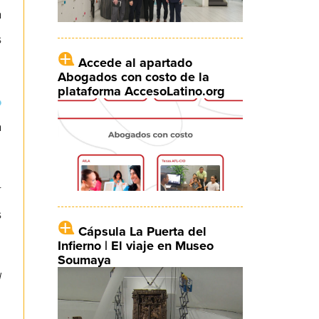
a
s
Accede al apartado
Abogados con costo de la
plataforma AccesoLatino.org
o
a
r
s
Cápsula La Puerta del
Infierno | El viaje en Museo
Soumaya
l