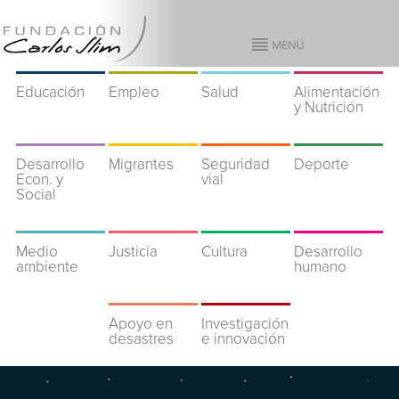
Educación
Empleo
Salud
Alimentación
y Nutrición
Desarrollo
Migrantes
Seguridad
Deporte
Econ. y
vial
Social
Medio
Justicia
Cultura
Desarrollo
ambiente
humano
Apoyo en
Investigación
desastres
e innovación