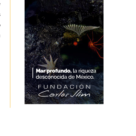
e
s
o
u