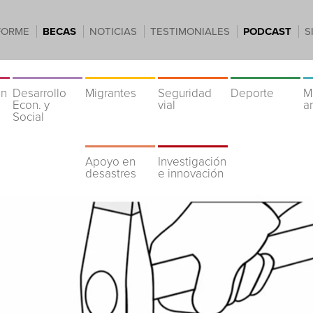
FORME
BECAS
NOTICIAS
TESTIMONIALES
PODCAST
S
ón
Desarrollo
Migrantes
Seguridad
Deporte
M
Econ. y
vial
a
Social
Apoyo en
Investigación
desastres
e innovación