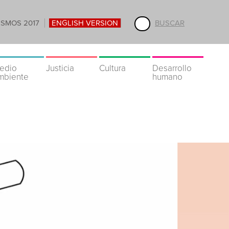
ISMOS 2017
ENGLISH VERSION
BUSCAR
edio
Justicia
Cultura
Desarrollo
mbiente
humano