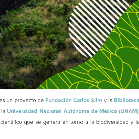
es un proyecto de
Fundación Carlos
Slim
y la
Bibliotec
 la
Universidad Nacional Autónoma de México (UNAM)
científico que se genera en torno a la biodiversidad y l