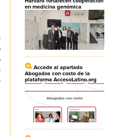
Harvard fortalecen cooperación
en medicina genómica
s
a
a
Accede al apartado
s
Abogados con costo de la
plataforma AccesoLatino.org
é