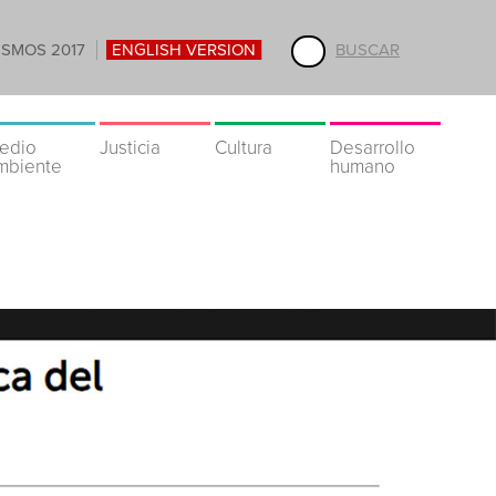
ISMOS 2017
ENGLISH VERSION
BUSCAR
edio
Justicia
Cultura
Desarrollo
mbiente
humano