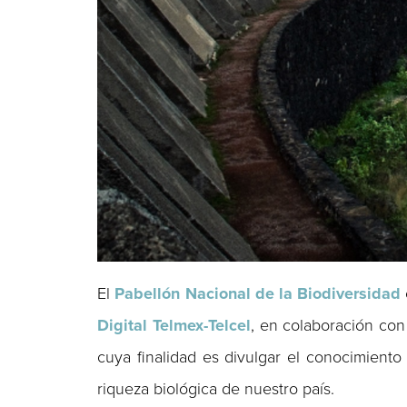
El
Pabellón Nacional de la Biodiversidad
Digital Telmex-Telcel
, en colaboración con
cuya finalidad es divulgar el conocimiento 
riqueza biológica de nuestro país.