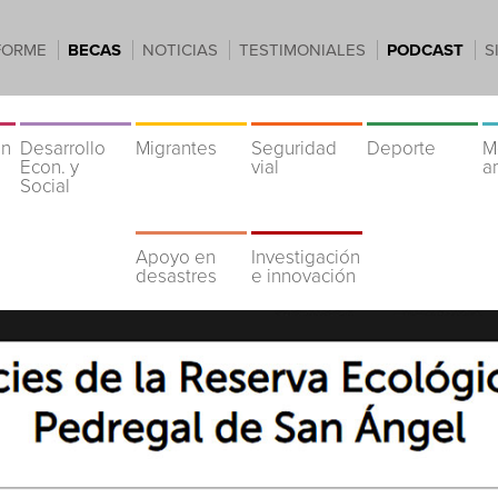
FORME
BECAS
NOTICIAS
TESTIMONIALES
PODCAST
S
ón
Desarrollo
Migrantes
Seguridad
Deporte
M
Econ. y
vial
a
Social
Apoyo en
Investigación
desastres
e innovación