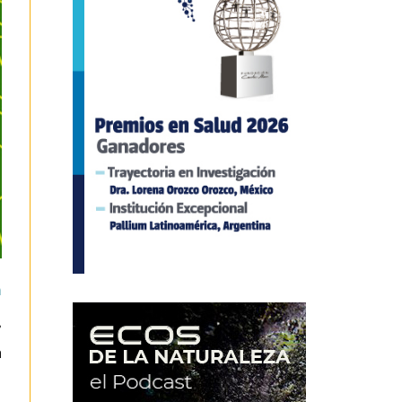
a
,
a