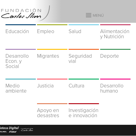
Educación
Empleo
Salud
Alimentación
y Nutrición
Desarrollo
Migrantes
Seguridad
Deporte
Econ. y
vial
Social
Medio
Justicia
Cultura
Desarrollo
ambiente
humano
Apoyo en
Investigación
desastres
e innovación