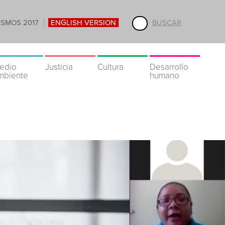
ISMOS 2017
ENGLISH VERSION
BUSCAR
edio
Justicia
Cultura
Desarrollo
mbiente
humano