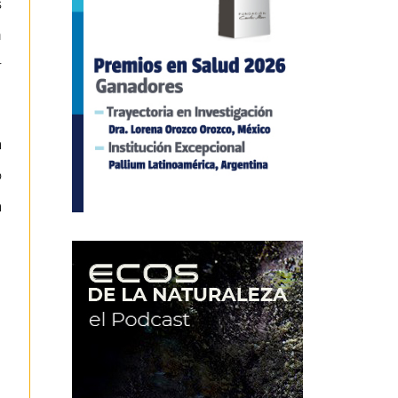
s
n
r
a
o
a