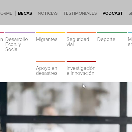
FORME
BECAS
NOTICIAS
TESTIMONIALES
PODCAST
S
ón
Desarrollo
Migrantes
Seguridad
Deporte
M
Econ. y
vial
a
Social
Apoyo en
Investigación
desastres
e innovación