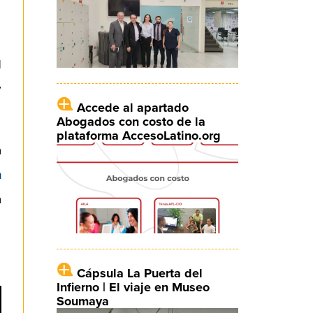
l
y
Accede al apartado
Abogados con costo de la
plataforma AccesoLatino.org
a
n
a
Cápsula La Puerta del
Infierno | El viaje en Museo
Soumaya