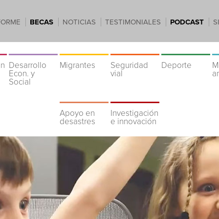
FORME
BECAS
NOTICIAS
TESTIMONIALES
PODCAST
S
ón
Desarrollo
Migrantes
Seguridad
Deporte
M
Econ. y
vial
a
Social
Apoyo en
Investigación
desastres
e innovación