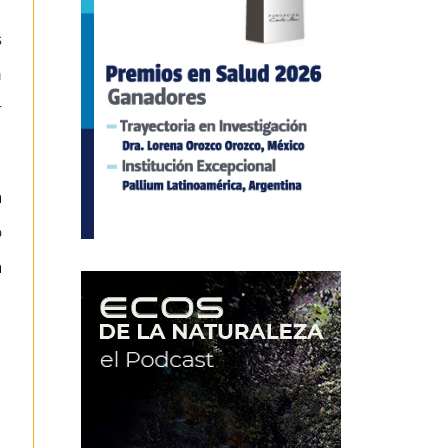
s
n
r
a
o
a