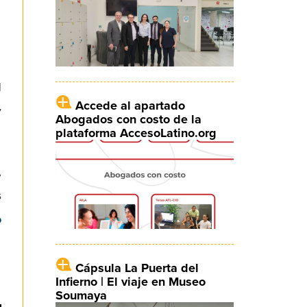
l
Accede al apartado
y
Abogados con costo de la
plataforma AccesoLatino.org
,
s
o
Cápsula La Puerta del
Infierno | El viaje en Museo
Soumaya