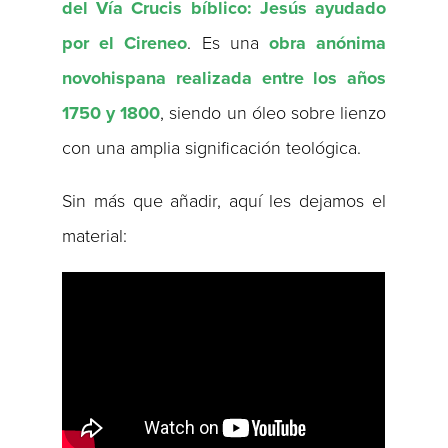
del Vía Crucis bíblico: Jesús ayudado
por el Cireneo
. Es una
obra anónima
novohispana realizada entre los años
1750 y 1800
, siendo un óleo sobre lienzo
con una amplia significación teológica.
Sin más que añadir, aquí les dejamos el
material: