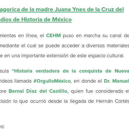
gorica de la madre Juana Ynes de la Cruz del
dios de Historia de México
amientas en línea, el
CEHM
puso en marcha su canal d
 mediante el cual se puede acceder a diversos materiale
se en una importante extensión de este espacio cultural.
psula
“Historia verdadera de la conquista de Nuev
 videos llamada
#OrgulloMéxico
, en donde el
Dr. Manue
obre
Bernal Díaz del Castillo
, quien fue considerado e
ecisión lo que ocurrió desde la llegada de Hernán Corté
eo: