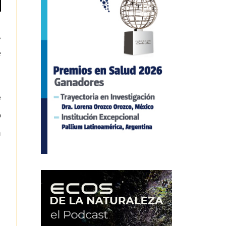
,
e
e
o
n