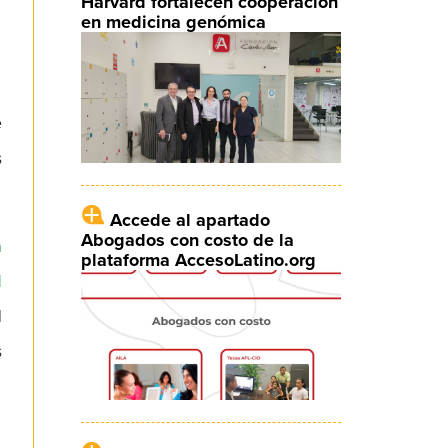
Harvard fortalecen cooperación
en medicina genómica
e
s
Accede al apartado
Abogados con costo de la
a
plataforma AccesoLatino.org
l
l
s