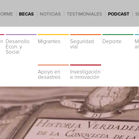
FORME
BECAS
NOTICIAS
TESTIMONIALES
PODCAST
S
ón
Desarrollo
Migrantes
Seguridad
Deporte
M
Econ. y
vial
a
Social
Apoyo en
Investigación
desastres
e innovación