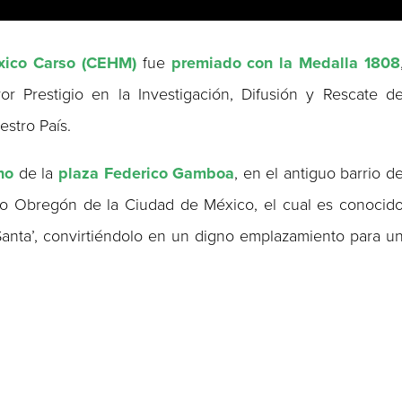
éxico Carso (CEHM)
fue
premiado con la Medalla 1808
or Prestigio en la Investigación, Difusión y Rescate d
estro País.
no
de la
plaza Federico Gamboa
, en el antiguo barrio d
aro Obregón de la Ciudad de México, el cual es conocid
Santa’, convirtiéndolo en un digno emplazamiento para u