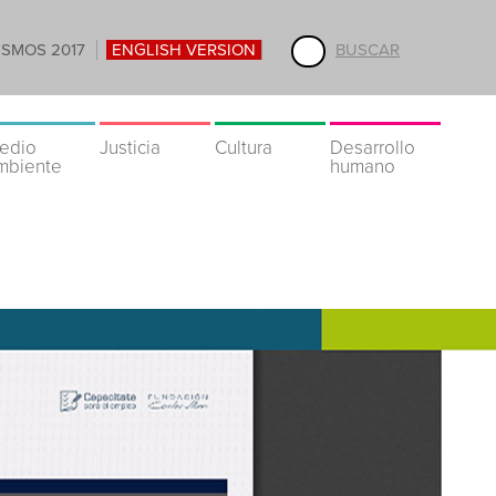
ISMOS 2017
ENGLISH VERSION
BUSCAR
edio
Justicia
Cultura
Desarrollo
mbiente
humano