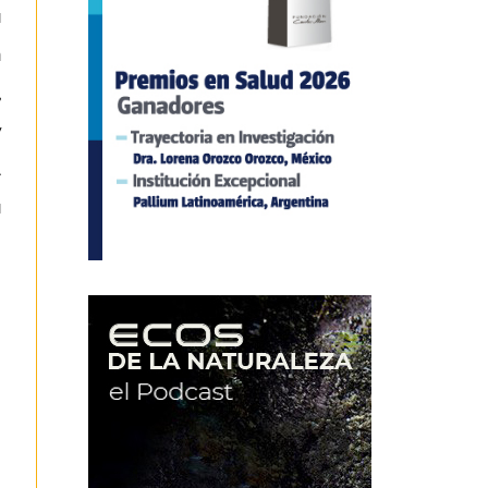
u
n
,
y
.
u