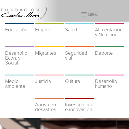
Educación
Empleo
Salud
Alimentación
y Nutrición
Desarrollo
Migrantes
Seguridad
Deporte
Econ. y
vial
Social
Medio
Justicia
Cultura
Desarrollo
ambiente
humano
Apoyo en
Investigación
desastres
e innovación