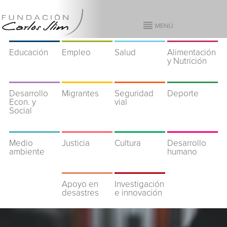
Educación
Empleo
Salud
Alimentación
y Nutrición
Desarrollo
Migrantes
Seguridad
Deporte
Econ. y
vial
Social
Medio
Justicia
Cultura
Desarrollo
ambiente
humano
Apoyo en
Investigación
desastres
e innovación