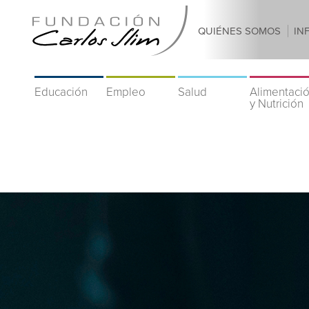
QUIÉNES SOMOS
IN
Educación
Empleo
Salud
Alimentaci
y Nutrición