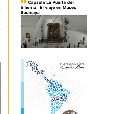
Cápsula La Puerta del
Infierno | El viaje en Museo
r
Soumaya
s
o