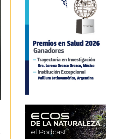
s
n
e