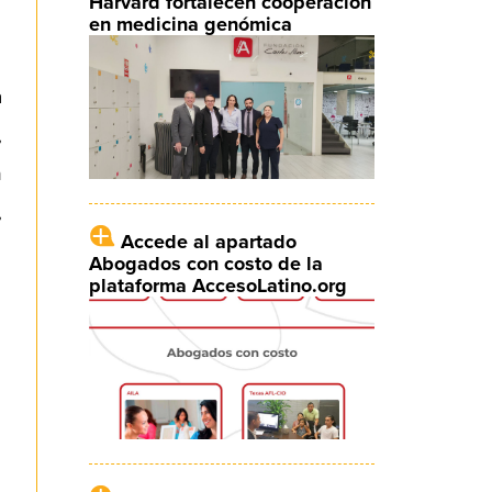
Harvard fortalecen cooperación
en medicina genómica
a
,
n
,
Accede al apartado
Abogados con costo de la
plataforma AccesoLatino.org