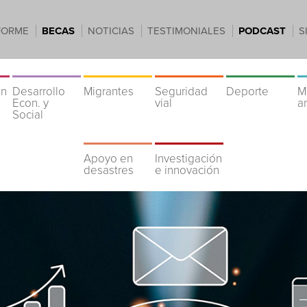
FORME
BECAS
NOTICIAS
TESTIMONIALES
PODCAST
S
ón
Desarrollo
Migrantes
Seguridad
Deporte
M
Econ. y
vial
a
Social
Apoyo en
Investigación
desastres
e innovación