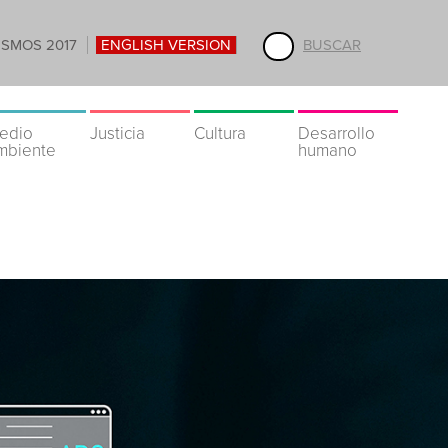
ISMOS 2017
ENGLISH VERSION
BUSCAR
edio
Justicia
Cultura
Desarrollo
mbiente
humano