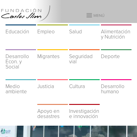
Educación
Empleo
Salud
Alimentación
y Nutrición
Desarrollo
Migrantes
Seguridad
Deporte
Econ. y
vial
Social
Medio
Justicia
Cultura
Desarrollo
ambiente
humano
Apoyo en
Investigación
desastres
e innovación