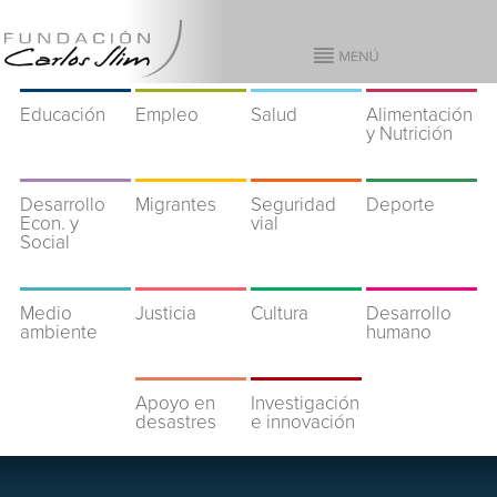
Educación
Empleo
Salud
Alimentación
y Nutrición
Desarrollo
Migrantes
Seguridad
Deporte
Econ. y
vial
Social
Medio
Justicia
Cultura
Desarrollo
ambiente
humano
Apoyo en
Investigación
desastres
e innovación