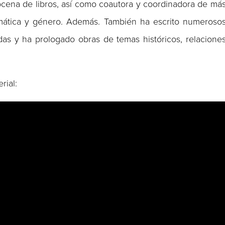
ocena de libros, así como coautora y coordinadora de má
plomática y género. Además. También ha escrito numeroso
adas y ha prologado obras de temas históricos, relacione
rial: