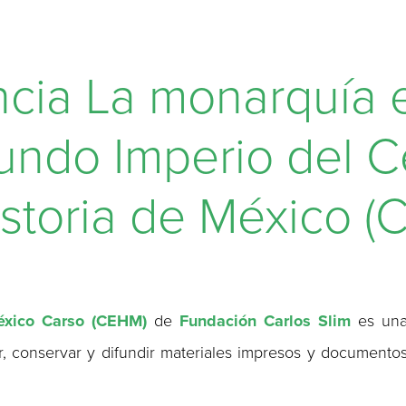
cia La monarquía 
undo Imperio del C
istoria de México 
éxico Carso (CEHM)
de
Fundación Carlos Slim
es un
ar, conservar y difundir materiales impresos y documento
.