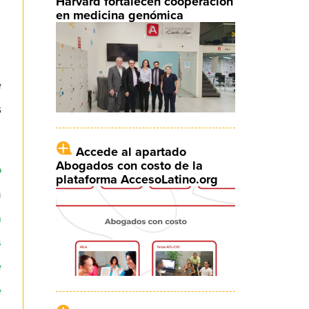
Harvard fortalecen cooperación
en medicina genómica
e
s
Accede al apartado
Abogados con costo de la
o
plataforma AccesoLatino.org
n
a
s
é
e