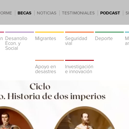
FORME
BECAS
NOTICIAS
TESTIMONIALES
PODCAST
S
ón
Desarrollo
Migrantes
Seguridad
Deporte
M
Econ. y
vial
a
Social
Apoyo en
Investigación
desastres
e innovación