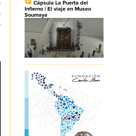
s
Cápsula La Puerta del
Infierno | El viaje en Museo
s
Soumaya
s