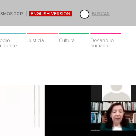
ISMOS 2017
ENGLISH VERSION
BUSCAR
edio
Justicia
Cultura
Desarrollo
mbiente
humano