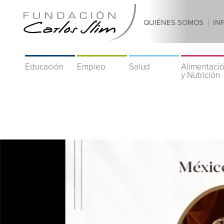
QUIÉNES SOMOS
IN
Educación
Empleo
Salud
Alimentaci
y Nutrición