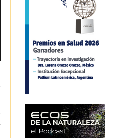
,
e
e
o
n