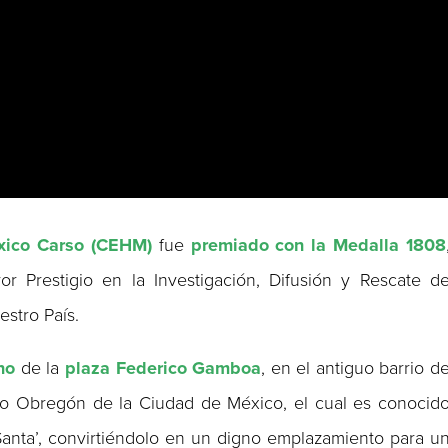
éxico Carso (CEHM)
fue
premiado con la Medalla 1808
or Prestigio en la Investigación, Difusión y Rescate d
estro País.
no
de la
plaza Federico Gamboa
, en el antiguo barrio d
aro Obregón de la Ciudad de México, el cual es conocid
Santa’, convirtiéndolo en un digno emplazamiento para u