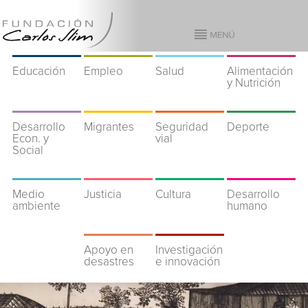
Educación
Empleo
Salud
Alimentación
y Nutrición
Desarrollo
Migrantes
Seguridad
Deporte
Econ. y
vial
Social
Medio
Justicia
Cultura
Desarrollo
ambiente
humano
Apoyo en
Investigación
desastres
e innovación