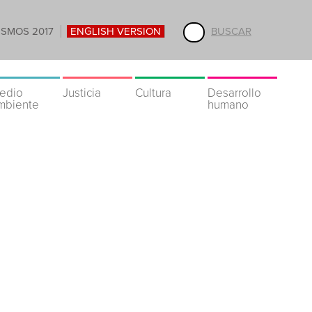
ISMOS 2017
ENGLISH VERSION
BUSCAR
edio
Justicia
Cultura
Desarrollo
mbiente
humano