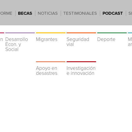
FORME
BECAS
NOTICIAS
TESTIMONIALES
PODCAST
S
ón
Desarrollo
Migrantes
Seguridad
Deporte
M
Econ. y
vial
a
Social
Apoyo en
Investigación
desastres
e innovación