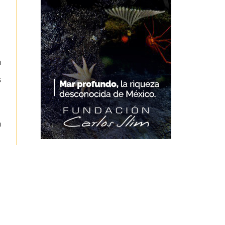
a
s
a