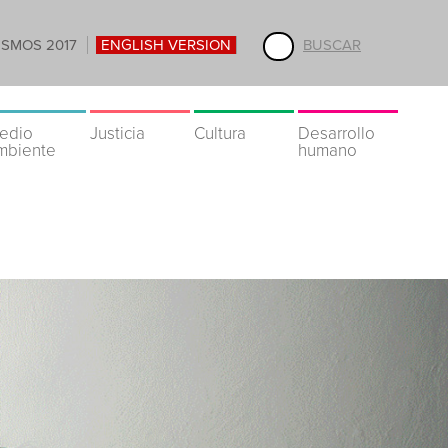
ISMOS 2017
ENGLISH VERSION
BUSCAR
edio
Justicia
Cultura
Desarrollo
mbiente
humano