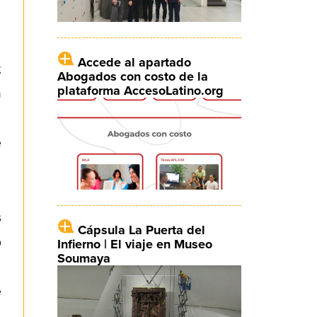
Accede al apartado
;
Abogados con costo de la
plataforma AccesoLatino.org
n
e
s
Cápsula La Puerta del
o
Infierno | El viaje en Museo
Soumaya
e