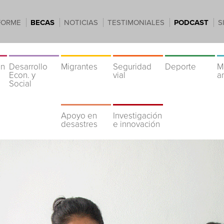
FORME
BECAS
NOTICIAS
TESTIMONIALES
PODCAST
S
ón
Desarrollo
Migrantes
Seguridad
Deporte
M
Econ. y
vial
a
Social
Apoyo en
Investigación
desastres
e innovación