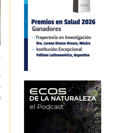
s
n
e
e
a