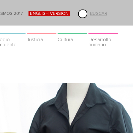
ISMOS 2017
ENGLISH VERSION
BUSCAR
edio
Justicia
Cultura
Desarrollo
mbiente
humano