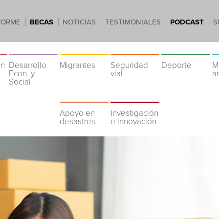
FORME
BECAS
NOTICIAS
TESTIMONIALES
PODCAST
S
ón
Desarrollo
Migrantes
Seguridad
Deporte
M
Econ. y
vial
a
Social
Apoyo en
Investigación
desastres
e innovación