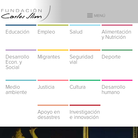
Educación
Empleo
Salud
Alimentación
y Nutrición
Desarrollo
Migrantes
Seguridad
Deporte
Econ. y
vial
Social
Medio
Justicia
Cultura
Desarrollo
ambiente
humano
Apoyo en
Investigación
desastres
e innovación