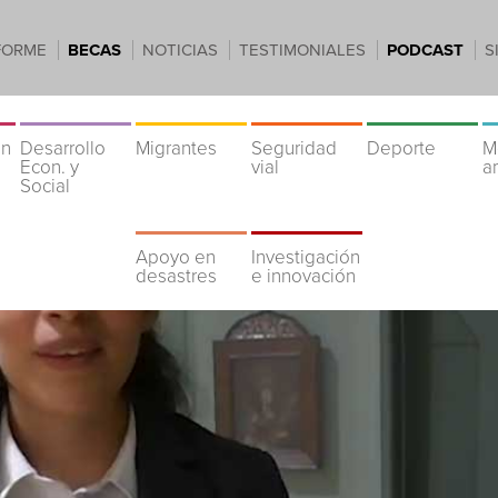
FORME
BECAS
NOTICIAS
TESTIMONIALES
PODCAST
S
ón
Desarrollo
Migrantes
Seguridad
Deporte
M
Econ. y
vial
a
Social
Apoyo en
Investigación
desastres
e innovación