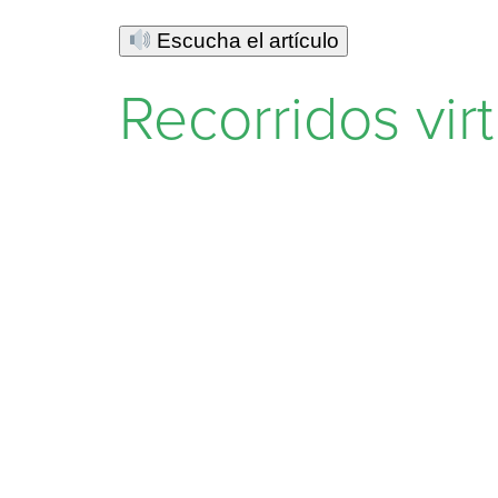
Escucha el artículo
Recorridos vir
Miguel Cabre
Como parte de las medidas de confinamient
el
Museo Soumaya
de
Fundación Carlos
población mexicana pueda seguir disfrutan
Conoce más: Recorridos virtuales 