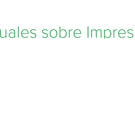
tuales sobre Impres
ra en Museo Soum
o y distanciamiento social por la pandemia de
COVID-19
 Slim
continúa realizando recorridos virtuales para que l
do de la experiencia museográfica desde casa.
sobre Casa Guillermo Tovar de Teresa en Museo