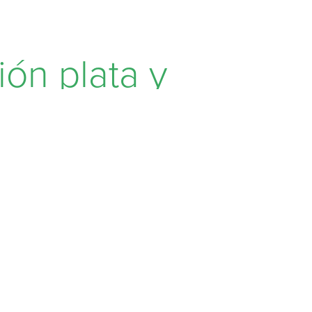
ión plata y
aya
,
TE PUEDE INTERESAR
a
Fundación Carlos Slim y el
Instituto Broad del MIT y
Harvard fortalecen cooperación
en medicina genómica