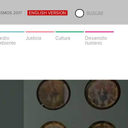
ISMOS 2017
ENGLISH VERSION
BUSCAR
edio
Justicia
Cultura
Desarrollo
mbiente
humano