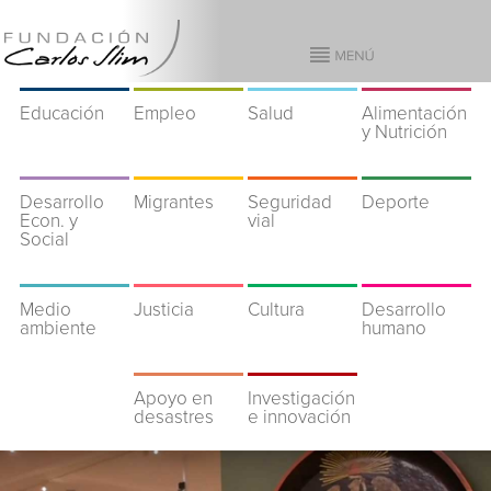
Educación
Empleo
Salud
Alimentación
y Nutrición
Desarrollo
Migrantes
Seguridad
Deporte
Econ. y
vial
Social
Medio
Justicia
Cultura
Desarrollo
ambiente
humano
Apoyo en
Investigación
desastres
e innovación