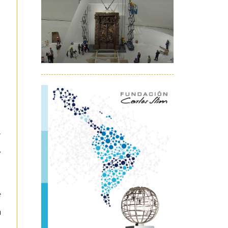
.
,
e
a