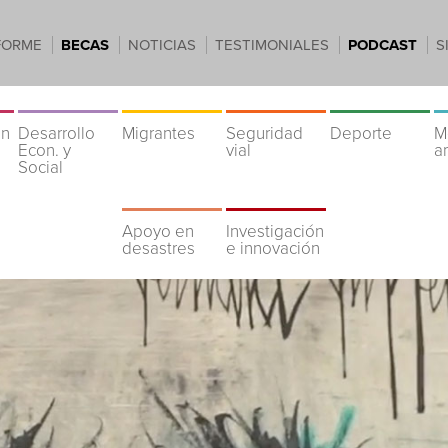
FORME
BECAS
NOTICIAS
TESTIMONIALES
PODCAST
S
ón
Desarrollo
Migrantes
Seguridad
Deporte
M
Econ. y
vial
a
Social
Apoyo en
Investigación
desastres
e innovación