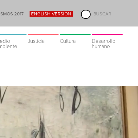
ISMOS 2017
ENGLISH VERSION
BUSCAR
edio
Justicia
Cultura
Desarrollo
mbiente
humano