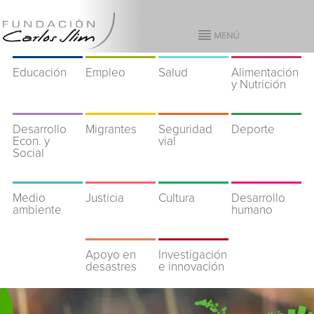
Educación
Empleo
Salud
Alimentación
y Nutrición
Desarrollo
Migrantes
Seguridad
Deporte
Econ. y
vial
Social
Medio
Justicia
Cultura
Desarrollo
ambiente
humano
Apoyo en
Investigación
desastres
e innovación