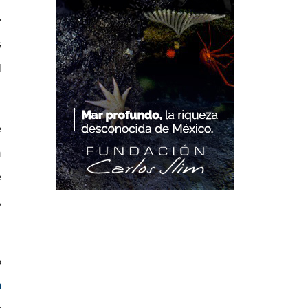
e
s
l
e
n
e
,
o
n