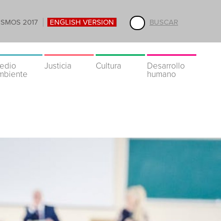
ISMOS 2017
ENGLISH VERSION
BUSCAR
edio
Justicia
Cultura
Desarrollo
mbiente
humano