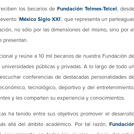
reciben los becarios de
Fundación Telmex-Telcel
, desd
evento ‘
México Siglo XXI
’, que representa un parteagua
ación, no sólo por las dimensiones del mismo, sino por e
se presentan.
cional y reúne a 10 mil becarios de nuestra Fundación d
a universidades públicas y privadas. A lo largo de todo u
e escuchar conferencias de destacadas personalidades d
o, económico, tecnológico, deportivo y del entretenimiento
antes y les comparten su experiencia y conocimientos.
s ha tenido entre sus objetivos promover el desarroll
ás allá del ámbito académico. Por tal razón,
Fundació