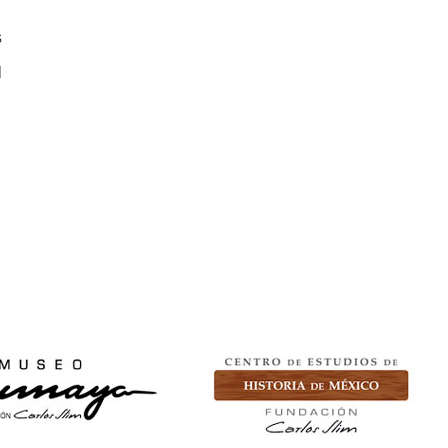
r
s
l