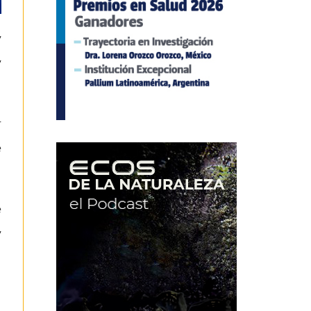
y
y
r
e
e
y