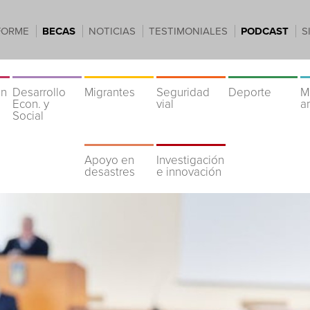
FORME
BECAS
NOTICIAS
TESTIMONIALES
PODCAST
S
ón
Desarrollo
Migrantes
Seguridad
Deporte
M
Econ. y
vial
a
Social
Apoyo en
Investigación
desastres
e innovación