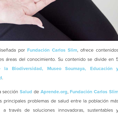
 diseñada por
Fundación Carlos Slim
, ofrece contenido
tes áreas del conocimiento. Su contenido se divide en 
e la Biodiversidad, Museo Soumaya,
Educación 
d
.
la sección
Salud
de
Aprende.org
,
Fundación Carlos Sli
s principales problemas de salud entre la población má
 a través de soluciones innovadoras, sustentables 