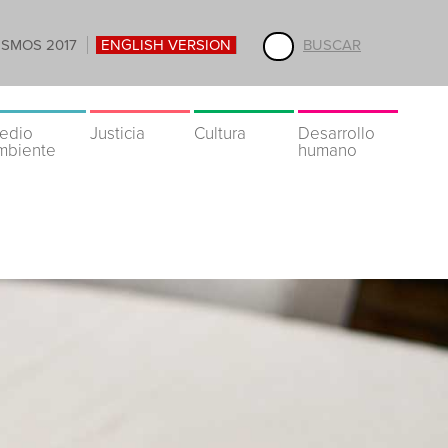
ISMOS 2017
ENGLISH VERSION
BUSCAR
edio
Justicia
Cultura
Desarrollo
mbiente
humano