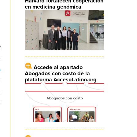
Harvard fortalecen cooperación
en medicina genómica
í
u
Accede al apartado
o
Abogados con costo de la
plataforma AccesoLatino.org
n
,
a