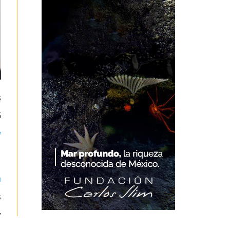
s
5
y
m
s
y