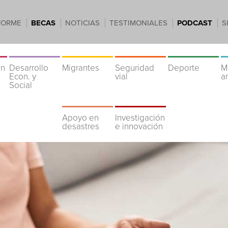
FORME
BECAS
NOTICIAS
TESTIMONIALES
PODCAST
S
ón
Desarrollo
Migrantes
Seguridad
Deporte
M
Econ. y
vial
a
Social
Apoyo en
Investigación
desastres
e innovación