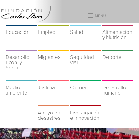
Educación
Empleo
Salud
Alimentación
y Nutrición
Desarrollo
Migrantes
Seguridad
Deporte
Econ. y
vial
Social
Medio
Justicia
Cultura
Desarrollo
ambiente
humano
Apoyo en
Investigación
desastres
e innovación