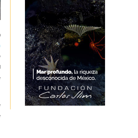
a
a
e
d
e
e
e