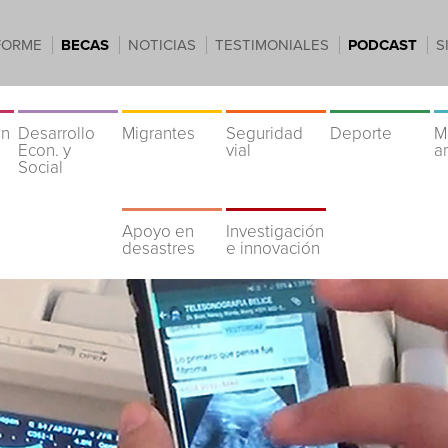
FORME
BECAS
NOTICIAS
TESTIMONIALES
PODCAST
S
ón
Desarrollo
Migrantes
Seguridad
Deporte
M
Econ. y
vial
a
Social
Apoyo en
Investigación
desastres
e innovación