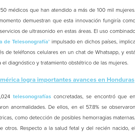
e 250 médicos que han atendido a más de 100 mil mujeres
l momento demuestran que esta innovación fungiría com
servicios de ultrasonido en estas áreas. El uso combinad
a de Telesonografía’
impulsado en dichos países, implic
és de teléfonos celulares en un chat de Whatsapp, y est
el diagnóstico y tratamiento obstétrico de las mujeres.
américa logra importantes avances en Honduras
5,024
telesonografías
concretadas, se encontró que e
aron anormalidades. De ellos, en el 57.8% se observaro
tricas, como detección de posibles hemorragias maternas
 otros. Respecto a la salud fetal y del recién nacido, e