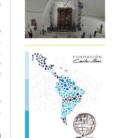
s
o
.
.
e
l
s
n