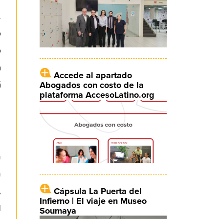
.
o
o
a
Accede al apartado
á
Abogados con costo de la
plataforma AccesoLatino.org
n
n
,
Cápsula La Puerta del
Infierno | El viaje en Museo
l
Soumaya