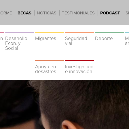
FORME
BECAS
NOTICIAS
TESTIMONIALES
PODCAST
S
ón
Desarrollo
Migrantes
Seguridad
Deporte
M
Econ. y
vial
a
Social
Apoyo en
Investigación
desastres
e innovación