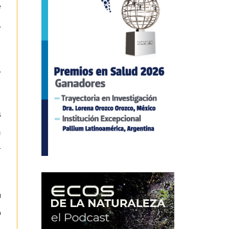
e
,
,
s
n
r
a
o