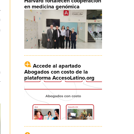
Harvard fortalecen cooperación
en medicina genómica
,
n
n
Accede al apartado
Abogados con costo de la
n
plataforma AccesoLatino.org
r