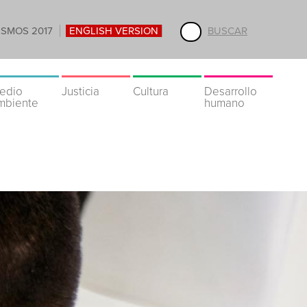
ISMOS 2017
ENGLISH VERSION
BUSCAR
edio
Justicia
Cultura
Desarrollo
mbiente
humano