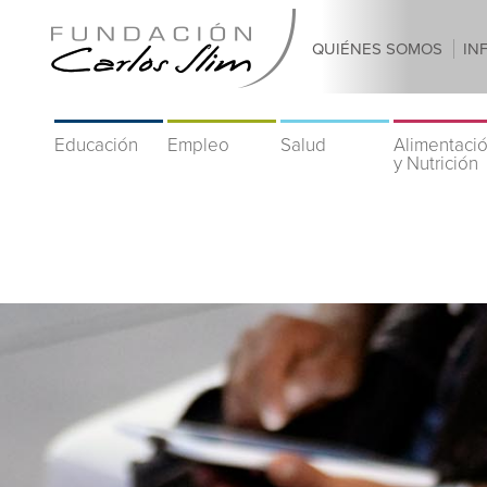
QUIÉNES SOMOS
IN
Educación
Empleo
Salud
Alimentaci
y Nutrición