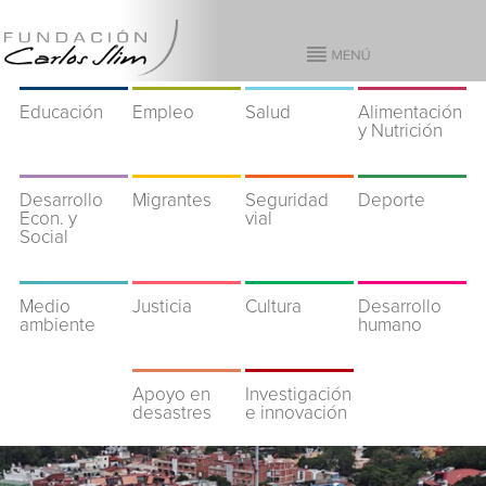
Educación
Empleo
Salud
Alimentación
y Nutrición
Desarrollo
Migrantes
Seguridad
Deporte
Econ. y
vial
Social
Medio
Justicia
Cultura
Desarrollo
ambiente
humano
Apoyo en
Investigación
desastres
e innovación