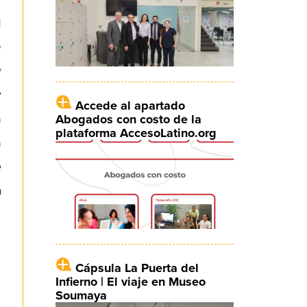
l
e
y
y
Accede al apartado
n
Abogados con costo de la
plataforma AccesoLatino.org
n
e
a
Cápsula La Puerta del
Infierno | El viaje en Museo
Soumaya