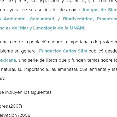
as de peces, su inspección y vigilancia, y el control 
 con ayuda de sus socios locales como
Amigos de Sia
o Ambiental
,
Comunidad y Biodiversidad
,
Pronatur
encias del Mar y Limnología de la UNAM.
encia entre la población sobre la importancia de protege
biente en general,
Fundación Carlos Slim
publicó desd
Mexicana
, una serie de libros que difunden temas sobre l
 natural, su importancia, las amenazas que enfrenta y la
azo.
ue incluyen los siguientes:
ares (2007)
ervación (2008)