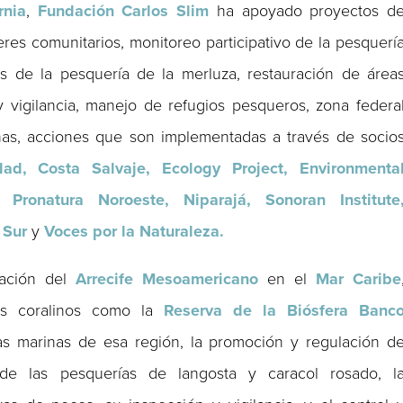
rnia
,
Fundación Carlos Slim
ha apoyado proyectos d
eres comunitarios, monitoreo participativo de la pesquerí
 de la pesquería de la merluza, restauración de área
y vigilancia, manejo de refugios pesqueros, zona federa
inas, acciones que son implementadas a través de socio
ad, Costa Salvaje, Ecology Project, Environmenta
Pronatura Noroeste, Niparajá, Sonoran Institute
 Sur
y
Voces por la Naturaleza.
vación del
Arrecife Mesoamericano
en el
Mar Caribe
fes coralinos como la
Reserva de la Biósfera Banc
gas marinas de esa región, la promoción y regulación d
ad de las pesquerías de langosta y caracol rosado, l