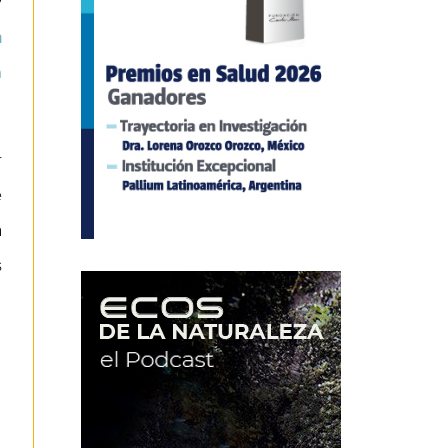
y
n
a
r
e
a
s