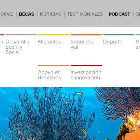
FORME
BECAS
NOTICIAS
TESTIMONIALES
PODCAST
S
ón
Desarrollo
Migrantes
Seguridad
Deporte
M
Econ. y
vial
a
Social
Apoyo en
Investigación
desastres
e innovación