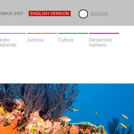
ISMOS 2017
ENGLISH VERSION
BUSCAR
edio
Justicia
Cultura
Desarrollo
mbiente
humano