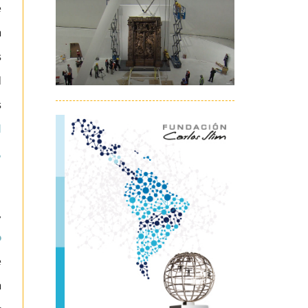
e
a
s
l
s
l
,
,
o
e
a