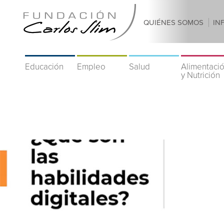
QUIÉNES SOMOS
IN
Educación
Empleo
Salud
Alimentaci
y Nutrición