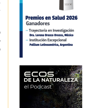
n
r
a
o
a