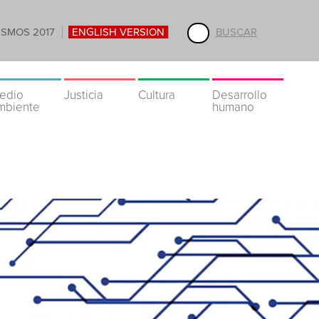
ISMOS 2017
ENGLISH VERSION
BUSCAR
edio
Justicia
Cultura
Desarrollo
mbiente
humano