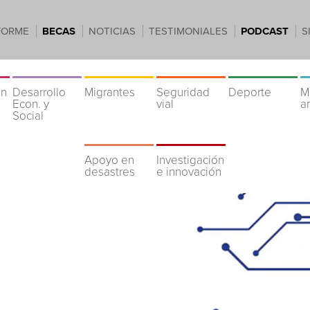
FORME
BECAS
NOTICIAS
TESTIMONIALES
PODCAST
S
ón
Desarrollo
Migrantes
Seguridad
Deporte
M
Econ. y
vial
a
Social
Apoyo en
Investigación
desastres
e innovación