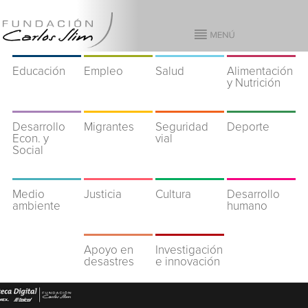
Educación
Empleo
Salud
Alimentación
y Nutrición
Desarrollo
Migrantes
Seguridad
Deporte
Econ. y
vial
Social
Medio
Justicia
Cultura
Desarrollo
ambiente
humano
Apoyo en
Investigación
desastres
e innovación