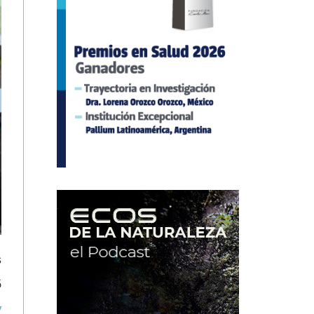
s
5
y