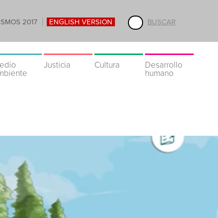
ISMOS 2017
ENGLISH VERSION
BUSCAR
edio
Justicia
Cultura
Desarrollo
mbiente
humano