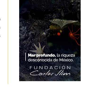
a
s
s