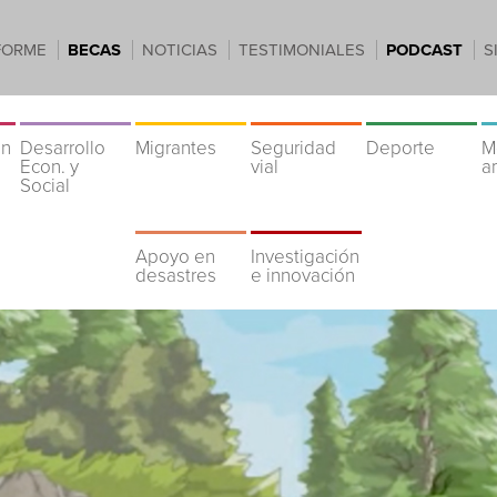
FORME
BECAS
NOTICIAS
TESTIMONIALES
PODCAST
S
ón
Desarrollo
Migrantes
Seguridad
Deporte
M
Econ. y
vial
a
Social
Apoyo en
Investigación
desastres
e innovación