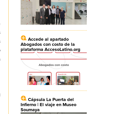
n
s
Accede al apartado
s
Abogados con costo de la
plataforma AccesoLatino.org
o
s
l
Cápsula La Puerta del
Infierno | El viaje en Museo
Soumaya