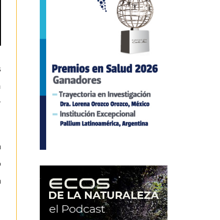
s
n
r
a
o
a