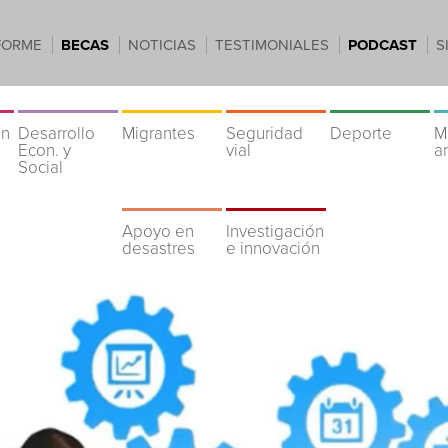
FORME
BECAS
NOTICIAS
TESTIMONIALES
PODCAST
S
ón
Desarrollo
Migrantes
Seguridad
Deporte
M
Econ. y
vial
a
Social
Apoyo en
Investigación
desastres
e innovación