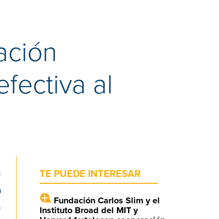
ación
fectiva al
n
TE PUEDE INTERESAR
n
Fundación Carlos Slim y el
n
Instituto Broad del MIT y