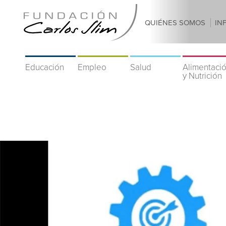
QUIÉNES SOMOS
IN
Educación
Empleo
Salud
Alimentaci
y Nutrición