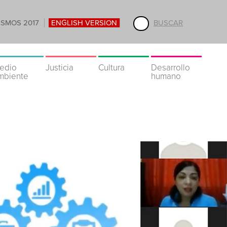
ISMOS 2017
ENGLISH VERSION
BUSCAR
edio
Justicia
Cultura
Desarrollo
mbiente
humano