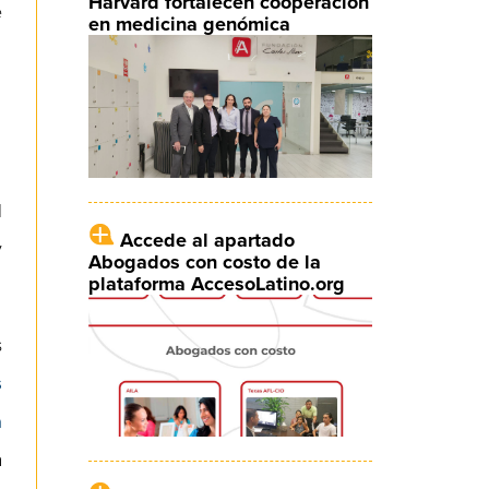
Harvard fortalecen cooperación
e
en medicina genómica
l
Accede al apartado
y
Abogados con costo de la
plataforma AccesoLatino.org
s
s
a
a