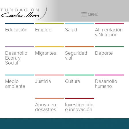
Educación
Empleo
Salud
Alimentación
y Nutrición
Desarrollo
Migrantes
Seguridad
Deporte
Econ. y
vial
Social
Medio
Justicia
Cultura
Desarrollo
ambiente
humano
Apoyo en
Investigación
desastres
e innovación