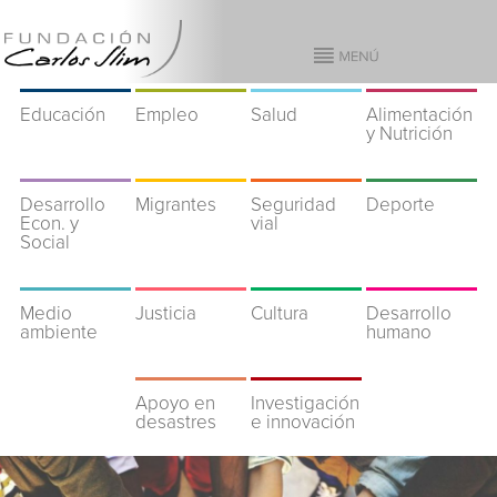
Educación
Empleo
Salud
Alimentación
y Nutrición
Desarrollo
Migrantes
Seguridad
Deporte
Econ. y
vial
Social
Medio
Justicia
Cultura
Desarrollo
ambiente
humano
Apoyo en
Investigación
desastres
e innovación