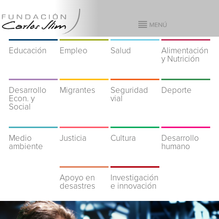
Educación
Empleo
Salud
Alimentación
y Nutrición
Desarrollo
Migrantes
Seguridad
Deporte
Econ. y
vial
Social
Medio
Justicia
Cultura
Desarrollo
ambiente
humano
Apoyo en
Investigación
desastres
e innovación