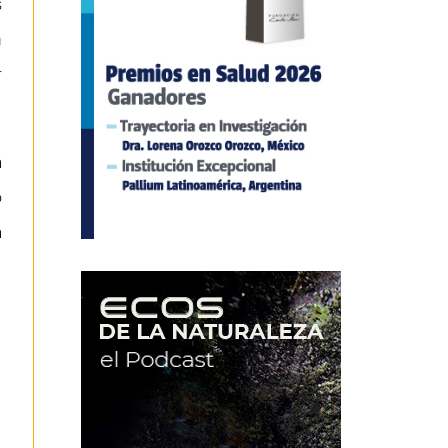
s
n
r
a
o
a