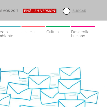
ISMOS 2017
ENGLISH VERSION
BUSCAR
edio
Justicia
Cultura
Desarrollo
mbiente
humano