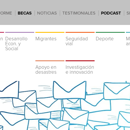
FORME
BECAS
NOTICIAS
TESTIMONIALES
PODCAST
S
ón
Desarrollo
Migrantes
Seguridad
Deporte
M
Econ. y
vial
a
Social
Apoyo en
Investigación
desastres
e innovación