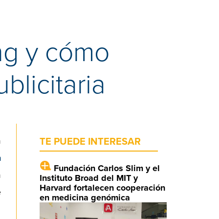
ng y cómo
blicitaria
n
TE PUEDE INTERESAR
n
Fundación Carlos Slim y el
n
Instituto Broad del MIT y
Harvard fortalecen cooperación
e
en medicina genómica